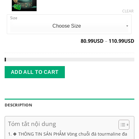
NGẢI
Cream
CLEAR
CỨU
Size
-
Cải
thiện
sức
80.99
USD
–
110.99
USD
khỏe
ADD ALL TO CART
DESCRIPTION
Tóm tắt nội dung
🍀 THÔNG TIN SẢN PHẨM Vòng chuỗi đá tourmaline đa