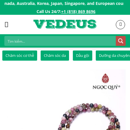
Skip
, Australia, Korea, Japan, Singapore, and European countries, ..
to
Call Us 24/7:ㅤ
+1 (818) 869 8696
content
Chăm sóc cơ thể
Chăm sóc da
Dầu gội
Dưỡng da chuyên