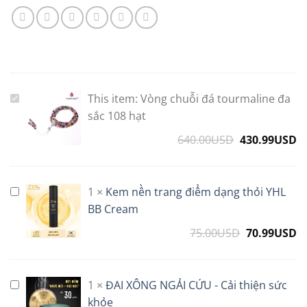
This item:
Vòng chuỗi đá tourmaline đa
Vòng
chuỗi
sắc 108 hạt
đá
640.00
USD
Original
430.99
USD
C
tourmaline
price
p
đa
was:
is
sắc
640.00USD.
4
1
×
Kem nền trang điểm dạng thỏi YHL
Kem
108
nền
BB Cream
hạt
trang
75.00
USD
Original
70.99
USD
C
điểm
price
p
dạng
was:
is
thỏi
75.00USD.
7
1
×
ĐAI XÔNG NGẢI CỨU - Cải thiện sức
ĐAI
YHL
XÔNG
khỏe
BB