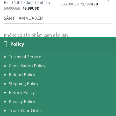
Hair từ thảo dược tự nhiên
105.00
USD
Original
90.99
USD
Current
price
price
50.00
USD
Original
45.99
USD
Current
was:
is:
price
price
105.00USD.
90.99USD.
was:
is:
SẢN PHẨM VỪA XEM
50.00USD.
45.99USD.
Không có sản phẩm xem gần đây
Policy
Terms of Service
Cancellation Policy
Refund Policy
Shipping Policy
Return Policy
Privacy Policy
Track Your Order