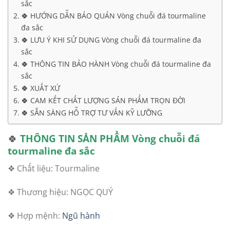
sắc
🍀 HƯỚNG DẪN BẢO QUẢN Vòng chuỗi đá tourmaline
đa sắc
🍀 LƯU Ý KHI SỬ DỤNG Vòng chuỗi đá tourmaline đa
sắc
🍀 THÔNG TIN BẢO HÀNH Vòng chuỗi đá tourmaline đa
sắc
🍀 XUẤT XỨ
🍀 CAM KẾT CHẤT LƯỢNG SẢN PHẨM TRỌN ĐỜI
🍀 SẴN SÀNG HỖ TRỢ TƯ VẤN KỸ LƯỠNG
🍀
THÔNG TIN SẢN PHẨM
Vòng chuỗi đá
tourmaline đa sắc
❖ Chất liệu: Tourmaline
❖ Thương hiệu: NGỌC QUÝ
❖ Hợp mệnh:
Ngũ hành