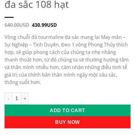
đa sắc 108 hạt
640.00
USD
Original
430.99
USD
Current
price
price
was:
is:
Vòng chuỗi đá tourmaline đa sắc mang lại May mắn –
640.00USD.
430.99USD.
Sự Nghiệp – Tình Duyên. Đeo 1 vòng Phong Thủy thích
hợp, sẽ giúp phong cách của chúng ta nhẹ nhàng
thanh thoát hơn, từ đó chúng ta sẽ thường hướng tâm
và thân mình nhiều hơn, cảm nhận những điều tinh tế
giá trị của chính bản thân mình ngày một sâu sắc,
thông suốt hơn.
Vòng chuỗi đá tourmaline đa sắc 108 hạt quantity
ADD TO CART
BUY NOW