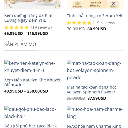
Kem dưỡng trắng da Kim
Tinh chất nâng cơ Serum YHL
Cương Ngày Đêm YHL
119 reviews
119 reviews
70.00
USD
Original
60.99
USD
Current
price
price
65.99
USD
–
115.99
USD
was:
is:
70.00USD.
60.99USD.
SẢN PHẨM MỚI
Kem Nền Katelyn Che Khuyết
Điểm 4 In 1
Mặt nạ tảo xoắn dạng bột
49.99
USD
–
250.00
USD
Volayon Spinnem Powder
95.00
USD
Original
87.99
USD
Current
price
price
was:
is:
95.00USD.
87.99USD.
Dầu gội phủ bạc Laco Black
Nước hoa nam Charme King